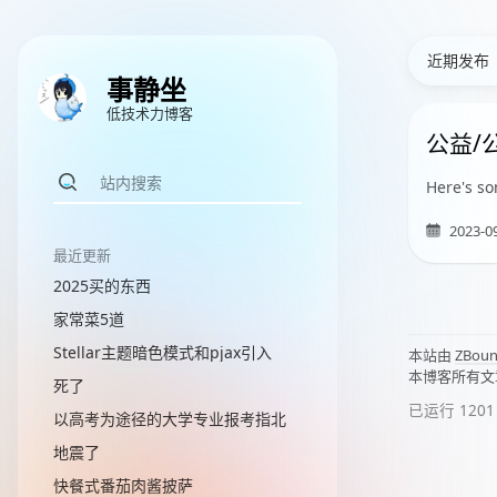
近期发布
事静坐
低技术力博客
公益/
Here's so
2023-0
最近更新
2025买的东西
家常菜5道
Stellar主题暗色模式和pjax引入
本站由
ZBou
本博客所有文
死了
已运行 1201 
以高考为途径的大学专业报考指北
地震了
快餐式番茄肉酱披萨